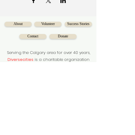
About
Volunteer
Success Stories
Contact
Donate
Serving the Calgary area for over 40 years,
Diversecities
is a charitable organization
on a mission to make social mobility
accessible for Calgarians.
Subscribe to our newsletter
Subscribe