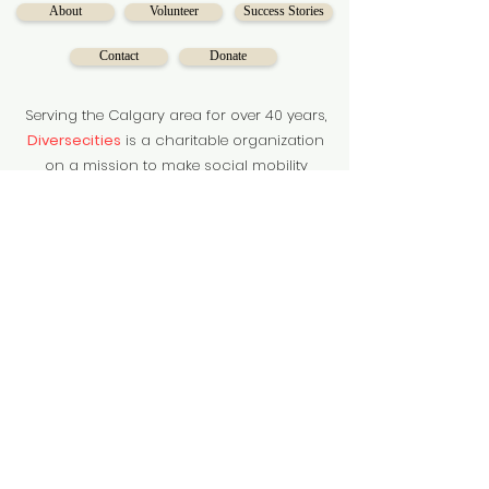
About
Volunteer
Success Stories
Contact
Donate
Serving the Calgary area for over 40 years,
Diversecities
is a charitable organization
on a mission to make social mobility
accessible for Calgarians.
Subscribe to our newsletter
Subscribe