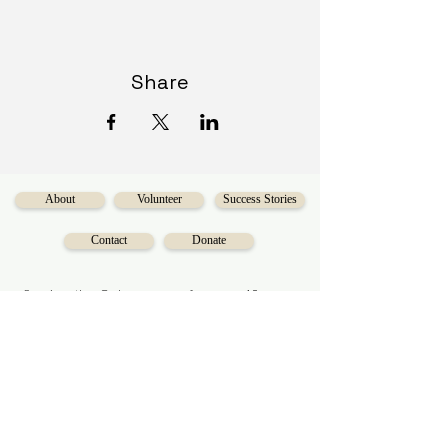
Share
About
Volunteer
Success Stories
Contact
Donate
Serving the Calgary area for over 40 years,
Diversecities
is a charitable organization
on a mission to make social mobility
accessible for Calgarians.
Subscribe to our newsletter