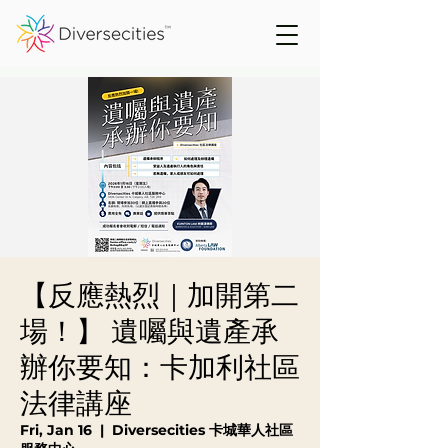
【反應熱烈｜加開第二
場！】 遺囑與遺產承
辦你要知：卡加利社區
法律講座
Fri, Jan 16
  |  
Diversecities 卡城華人社區