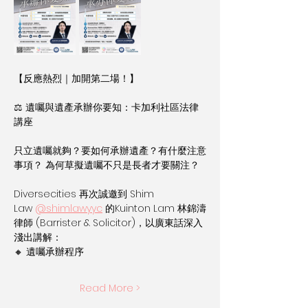
【反應熱烈｜加開第二場！】 
⚖️ 遺囑與遺產承辦你要知：卡加利社區法律
講座
只立遺囑就夠？要如何承辦遺產？有什麼注意
事項？ 為何草擬遺囑不只是長者才要關注？
Diversecities 再次誠邀到 Shim 
Law 
@shimlawyyc
 的Kuinton Lam 林錦濤
律師 (Barrister & Solicitor)，以廣東話深入
淺出講解：
🔸 遺囑承辦程序
Read More >