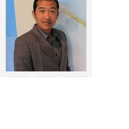
有關我們
成為義工
客人故事
聯絡我們
捐款
Diversecities
（卡城華人社區服務中心）是一
個慈善機構，已為卡城華人服務超過40年，其使
命是協助所有卡城市民享受適當的社會服務。
獲得最新資訊