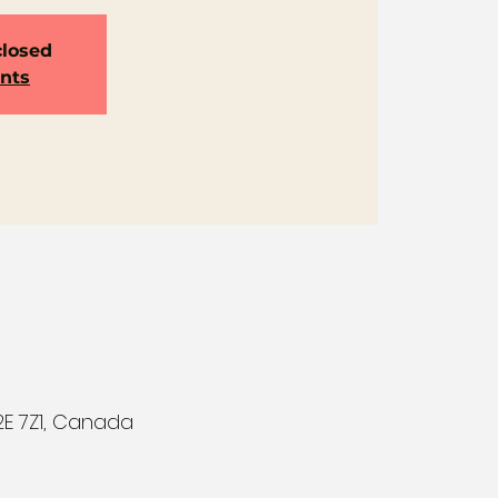
closed
ents
E 7Z1, Canada