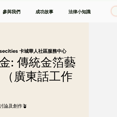
參與我們
成功故事
法律小知識
rsecities 卡城華人社區服務中心
金: 傳統金箔藝
 （廣東話工作
討論及創作🪴