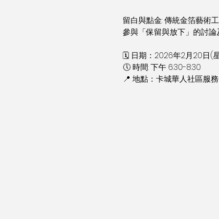
留白與點金: 傳統金箔藝術
參與「保留與放下」的討論及
🗓 日期：2026年2月20日(
🕔 時間: 下午 6:30-8:30
📍 地點：卡城華人社區服務中心（1