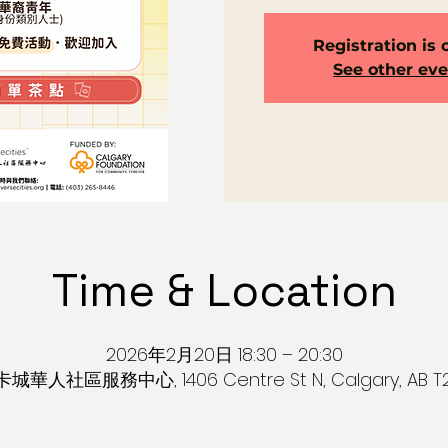
Registration is 
See other ev
Time & Location
2026年2月20日 18:30 – 20:30
s 卡城華人社區服務中心, 1406 Centre St N, Calgary, AB T2