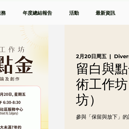
服務
年度總結報告
活動
最新資訊
2月20日周五
  |  
Dive
留白與點
術工作坊
坊）
參與「保留與放下」的