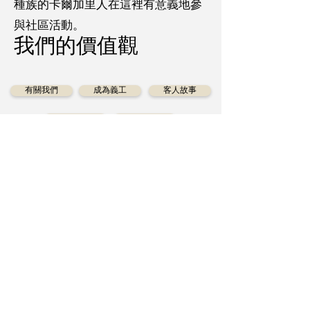
種族的卡爾加里人在這裡有意義地參
與社區活動。
我們的價值觀
有關我們
成為義工
客人故事
聯絡我們
捐款
Diversecities
（卡城華人社區服務中心）是一
個慈善機構，已為卡城華人服務超過40年，其使
命是協助所有卡城市民享受適當的社會服務。
獲得最新資訊
訂閱